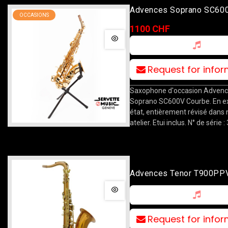
Advences Soprano SC60
OCCASIONS
Courbe
1100 CHF
Request for info
Saxophone d'occasion Advenc
Soprano SC600V Courbe. En ex
état, entièrement révisé dans 
atelier. Etui inclus. N° de série
Advences Tenor T900PPV
Bronze
Request for info