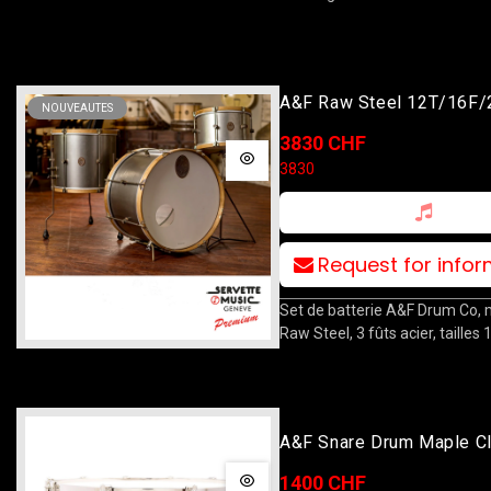
A&F Raw Steel 12T/16F/
NOUVEAUTES
3830 CHF
3830
Request for info
Set de batterie A&F Drum Co,
Raw Steel, 3 fûts acier, tailles
A&F Snare Drum Maple C
14x5.5 White
1400 CHF