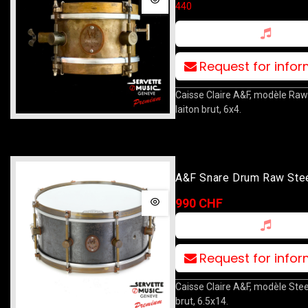
440
Request for info
Caisse Claire A&F, modèle Raw
laiton brut, 6x4.
A&F Snare Drum Raw Stee
990 CHF
Request for info
Caisse Claire A&F, modèle Steel
brut, 6.5x14.