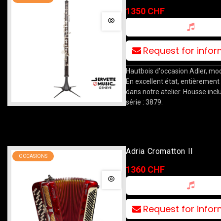
1350 CHF
Request for info
Hautbois d'occasion Adler, mo
En excellent état, entièrement
dans notre atelier. Housse incl
série : 3879.
Adria Cromatton II
OCCASIONS
1360 CHF
Request for info