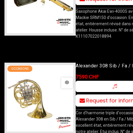
Saxophone Akai Ewi-4000S av
Mackie SRM150 d'occasion. En
état, entièrement révisé dans 
atelier. Housse incluse. N° de sé
K11107022018894.
Alexander 308 Sib / Fa /
OCCASIONS
7590 CHF
Request for info
Cor d'harmonie triple d'occasi
Alexander 308 en Sib / Fa / Mi
excellent état, entièrement ré
notre atelier. Etui inclus. N° de 