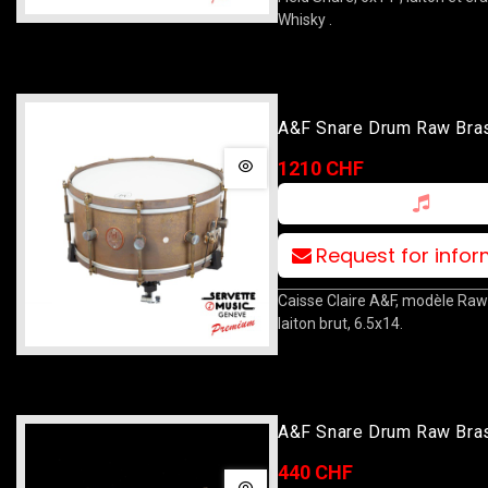
Whisky .
A&F Snare Drum Raw Bra
14x6.5
1210 CHF
Request for info
Caisse Claire A&F, modèle Raw
laiton brut, 6.5x14.
A&F Snare Drum Raw Bra
440 CHF