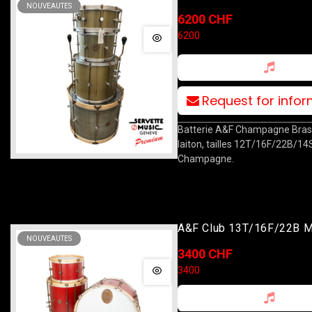
NOUVEAUTES
12T/16F/22B/14S
6200 CHF
6200
Request for info
Batterie A&F Champagne Brass
laiton, tailles 12T/16F/22B/14S,
Champagne.
A&F Club 13T/16F/22B 
NOUVEAUTES
Red
3400 CHF
3400