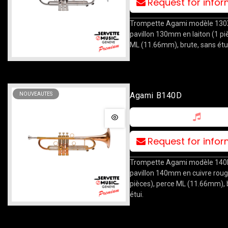
Request for info
Trompette Agami modèle 130X
pavillon 130mm en laiton (1 pi
ML (11.66mm), brute, sans étui
Agami B140D
NOUVEAUTES
Request for info
Trompette Agami modèle 140D
pavillon 140mm en cuivre roug
pièces), perce ML (11.66mm), 
étui.