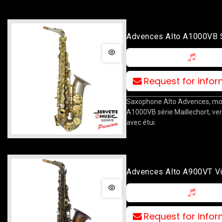
Advences Alto A1000VB 
Maillechort
Request for info
Saxophone Alto Advences, mo
A1000VB série Maillechort, ver
avec étui.
Advences Alto A900VT V
Bronze
Request for info