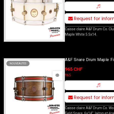
Request for info
Caisse claire A&F Drum Co. Cl
Maple White 5.5x14.
A&F Snare Drum Maple Fi
NOUVEAUTES
Whisky 14x6
965 CHF
965
Request for info
Caisse claire A&F Drum Co. W
Field Snare, 6x14", laiton et érab