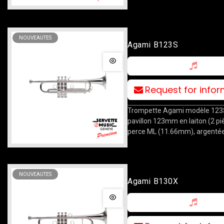
NOUVEAUTES
Agami B123S
Request for info
Trompette Agami modèle 123S
pavillon 123mm en laiton (2 pi
perce ML (11.66mm), argentée,
NOUVEAUTES
Agami B130X