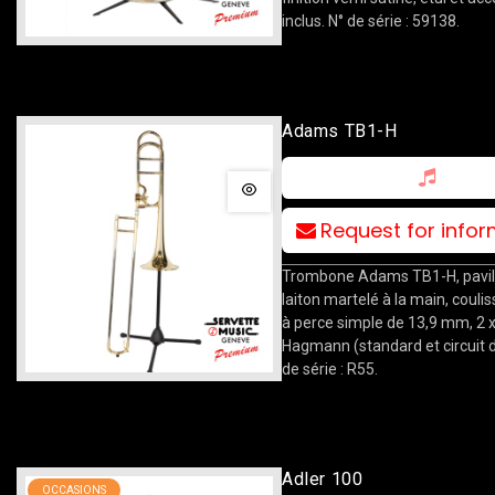
inclus. N° de série : 59138.
Adams TB1-H
Request for info
Trombone Adams TB1-H, pavil
laiton martelé à la main, coulis
à perce simple de 13,9 mm, 2 x
Hagmann (standard et circuit d
de série : R55.
Adler 100
OCCASIONS