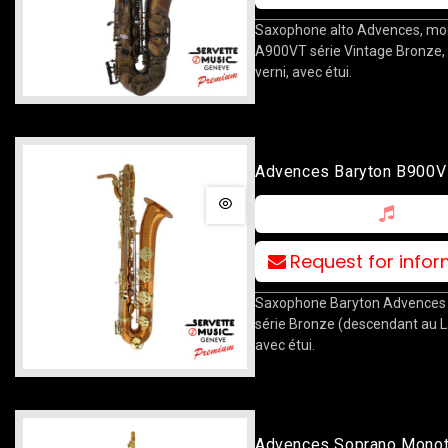
Saxophone alto Advences, mo
A900VT série Vintage Bronze,
verni, avec étui.
Advences Baryton B900V
Bronze (au La Grave)
Request for info
Saxophone Baryton Advences
série Bronze (descendant au L
avec étui.
Advences Soprano Mono