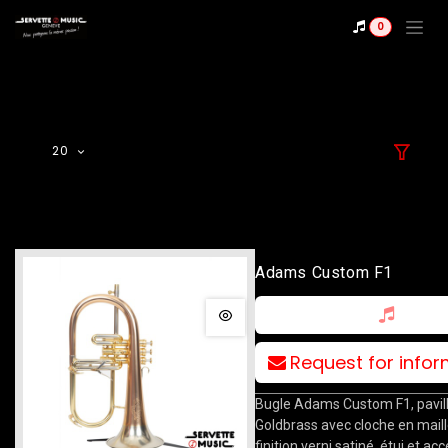
Se rendre au contenu
0
20
Adams Custom F1
Request for info
Bugle Adams Custom F1, pavil
Goldbrass avec cloche en maill
finition verni satiné, étui et ac