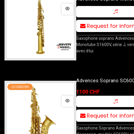
S1600V
Request for info
Saxophone soprano Advences
Monotube S1600V, série J, vern
avec étui.
Advences Soprano SC60
OCCASIONS
Courbe
1100 CHF
Request for info
Saxophone Soprano Advence