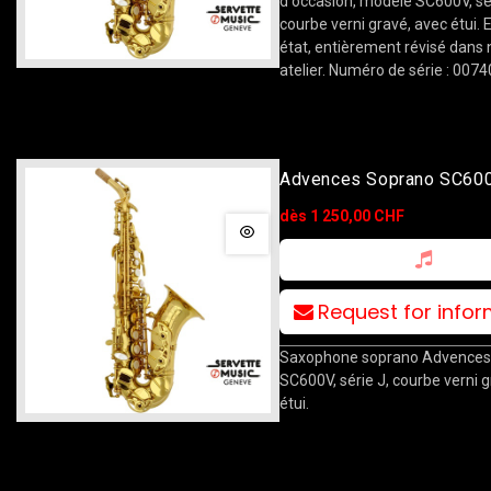
d'occasion, modèle SC600V, sér
courbe verni gravé, avec étui. 
état, entièrement révisé dans 
atelier. Numéro de série : 007
Advences Soprano SC60
Courbe
dès 1 250,00 CHF
Request for info
Saxophone soprano Advences
SC600V, série J, courbe verni 
étui.