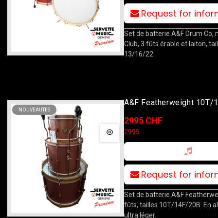
Request for info
Set de batterie A&F Drum Co,
Club, 3 fûts érable et laiton, tai
13/16/22.
A&F Featherweight 10T/
NOUVEAUTES
2995 CHF
2995
Request for info
Set de batterie A&F Featherwe
fûts, tailles 10T/14F/20B. En 
ultra léger.