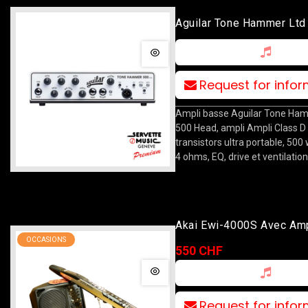
Aguilar Tone Hammer Ltd
Head
Request for info
Ampli basse Aguilar Tone Ha
500 Head, ampli Ampli Class D
transistors ultra portable, 500
4 ohms, EQ, drive et ventilation
Akai Ewi-4000S Avec Amp
OCCASIONS
Mackie SRM150
550 CHF
Request for info