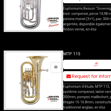
Euphoniums Besson "Sovereign
instr. compensé, perce 14,98 
pistons monel (3+1), pav. 304 
argentée, disponible égalemen
finition vernie, en étui
MTP 115
Request for info
Euphonium d’étude, MTP 115, 
système compensé, laiton verni
300mm, pompes maillechort, 
étagée 15-16.8mm, constructi
traditionnel anglais, en étui.