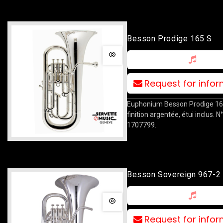
Besson Prodige 165 S
Request for info
Euphonium Besson Prodige 165
finition argentée, étui inclus. N°
1707799.
Besson Sovereign 967-2
Request for info