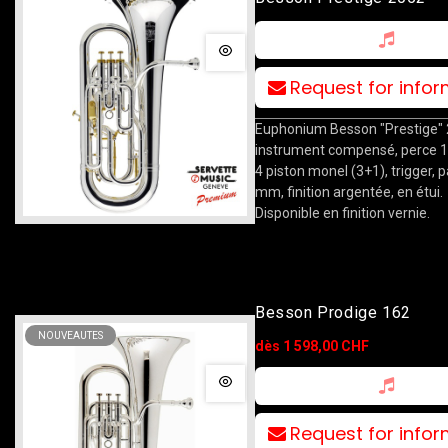
Request for info
Euphonium Besson "Prestige" 
instrument compensé, perce 
4 piston monel (3+1), trigger, p
mm, finition argentée, en étui.
Disponible en finition vernie.
Besson Prodige 162
NOUVEAUTES
dès 1 598,00 CHF
Request for info