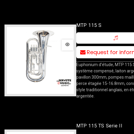
MTP 115 S
Request for info
Euphonium d’étude, MTP 115 S
système compensé, laiton arg
pavillon 300mm, pompes maill
perce étagée 15-16.8mm, cons
style traditionnel anglais, en étu
argentée.
MTP 115 TS Serie II