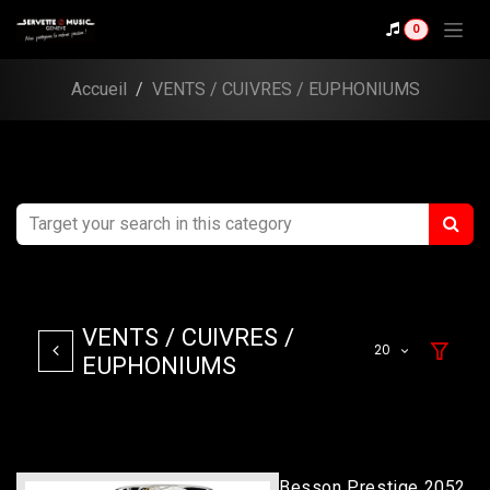
Se rendre au contenu
0
Accueil
VENTS / CUIVRES / EUPHONIUMS
VENTS / CUIVRES /
20
EUPHONIUMS
Besson Prestige 2052