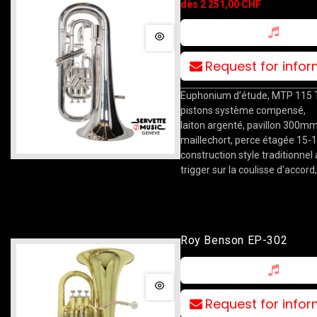
dès 2 251,00 CHF
Request for info
Euphonium d’étude, MTP 115 
pistons système compensé,
laiton argenté, pavillon 300
maillechort, perce étagée 15
construction style traditionnel 
trigger sur la coulisse d'accord,
Roy Benson EP-302
Request for info