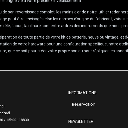
une longue vie à votre précieux investissement.
 ou de son revernissage complet, les mains d’or de notre luthier redonner
tage peut être envisagé selon les normes d’origine du fabricant, voire se
’ukulélé, l’aoud, la cithare sont entre autres des instruments que nous p
éparation de toute partie de votre kit de batterie, neuve ou vintage, et 
ptation de votre hardware pour une configuration spécifique, notre atelie
e, que ce soit pour créer votre propre son ou pour répliquer les sonorit
INFORMATIONS
Réservation
ndi
ndredi
30 /
15h00 - 18h30
NEWSLETTER