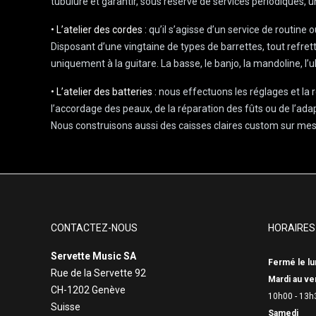
tubulure et garantir, sous réserve de services périodiques, 
• L’atelier des cordes :
qu’il s’agisse d’un service de routine
Disposant d’une vingtaine de types de barrettes, tout refret
uniquement à la guitare. La basse, le banjo, la mandoline, l
• L’atelier des batteries :
nous effectuons les réglages et la r
l’accordage des peaux, de la réparation des fûts ou de l’ada
Nous construisons aussi des caisses claires custom sur mesur
CONTACTEZ-NOUS
HORAIRES
Servette Music SA
Fermé le lu
Rue de la Servette 92
Mardi au ve
CH-1202 Genève
10h00 - 13h
Suisse
Samedi