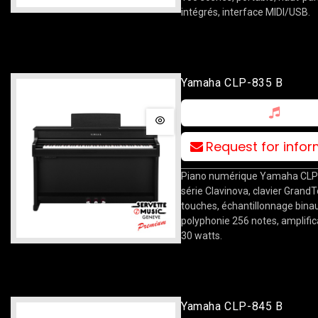
intégrés, interface MIDI/USB.
Yamaha CLP-835 B
Request for info
Piano numérique Yamaha CLP
série Clavinova, clavier Grand
touches, échantillonnage binau
polyphonie 256 notes, amplific
30 watts.
Yamaha CLP-845 B