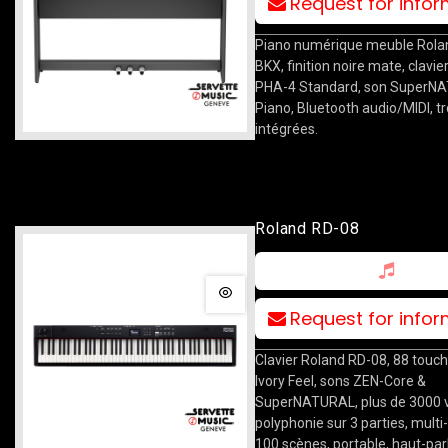
Request for info
Piano numérique meuble Rola
BKX, finition noire mate, clavie
PHA-4 Standard, son SuperN
Piano, Bluetooth audio/MIDI, t
intégrées.
Roland RD-08
Request for info
Clavier Roland RD-08, 88 touc
Ivory Feel, sons ZEN-Core &
SuperNATURAL, plus de 3000 v
polyphonie sur 3 parties, multi
100 scènes, portable, haut-par