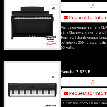
Request for info
Piano numérique Yamaha CLP
série Clavinova, clavier Grand
touches, échantillonnage binau
polyphonie 256 notes, amplific
50 watts.
Yamaha P-525 B
Request for info
Le Yamaha P-525 est un piano 