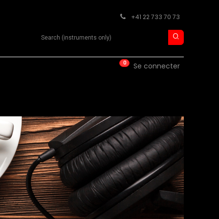
+41 22 733 70 73
Search product
0
ISE
CONTACT
Se connecter