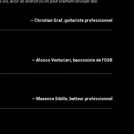
s-sol, avoir un endroit où on peut vraiment envoyer des
— Christian Graf, guitariste professionnel
— Afonso Venturieri, bassoniste de l'OSR
l
— Maxence Sibille, batteur professionne