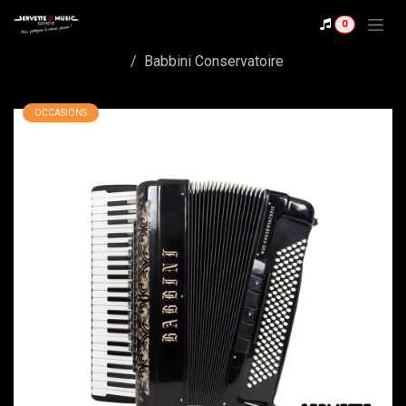
Se rendre au contenu
0
Shop
Babbini Conservatoire
OCCASIONS