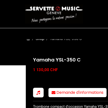
CORDES
BATTERIES
CLAVIERS
EVENEMENTS
ENTREPR
Shop
Yamaha YSL-350 C
Yamaha YSL-350 C
1 130,00
CHF
Demande d'informations
Trombone compact d'occasion Yamaha YSL-350 C