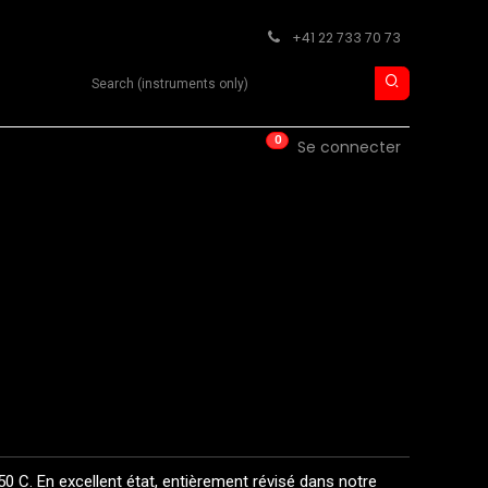
+41 22 733 70 73
Search product
0
ISE
CONTACT
Se connecter
. En excellent état, entièrement révisé dans notre