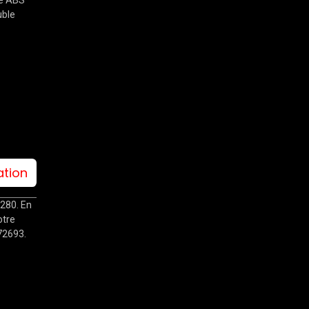
uble
ation
280. En
otre
S72693.