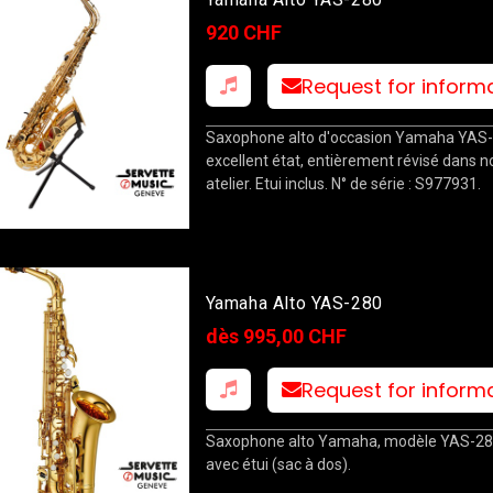
920 CHF
Request for inform
Saxophone alto d'occasion Yamaha YAS-
excellent état, entièrement révisé dans n
atelier. Etui inclus. N° de série : S977931.
Yamaha Alto YAS-280
dès 995,00 CHF
Request for inform
Saxophone alto Yamaha, modèle YAS-280,
avec étui (sac à dos).