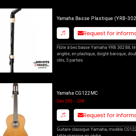
Yamaha Basse Plastique (YRB-302
Request for inform
Flûte à bec basse Yamaha YRB 302 BII, tê
anglée, en plastique, doigté baroque, dou
clés, 3 parties
Yamaha CG122MC
Dès 295.-- CHF
Request for inform
Guitare classique Yamaha, modèle CG12
table massive en cèdre.