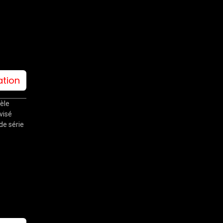
ation
èle
visé
 de série