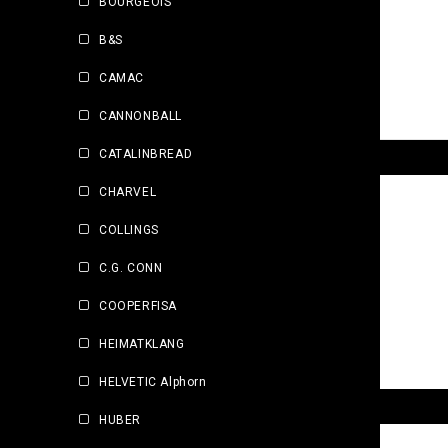
BOURGEOIS
B&S
CAMAC
CANNONBALL
CATALINBREAD
CHARVEL
COLLINGS
C.G. CONN
COOPERFISA
HEIMATKLANG
HELVETIC Alphorn
HUBER