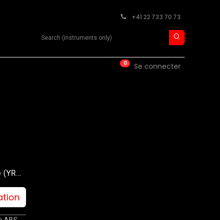
+41 22 733 70 73
Search product
0
ISE
CONTACT
Se connecter
e (YRA-
ation
ne ABS