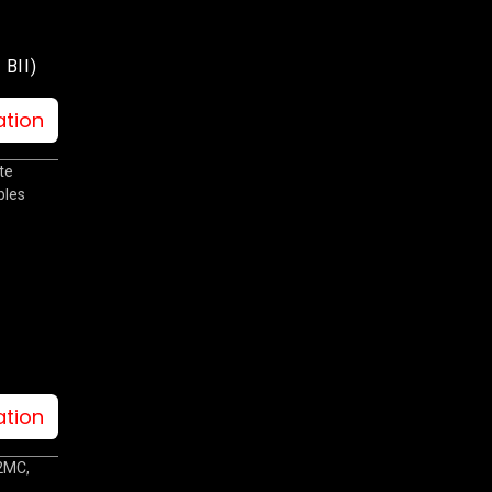
 BII)
ation
te
bles
ation
2MC,