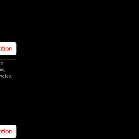
ation
ie
es,
notes,
ation