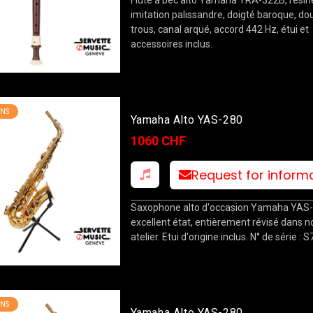
imitation palissandre, doigté baroque, do
trous, canal arqué, accord 442 Hz, étui et
accessoires inclus.
NS
Yamaha Alto YAS-280
1060 CHF
Request for inform
Saxophone alto d'occasion Yamaha YAS-
excellent état, entièrement révisé dans n
atelier. Etui d'origine inclus. N° de série : 
NS
Yamaha Alto YAS-280