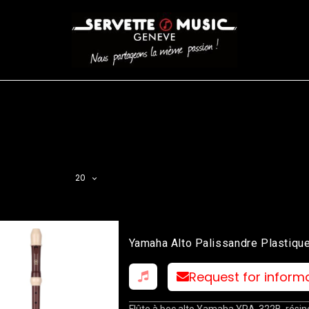
CORDES
BATTERIES
CLAVIERS
EVENEMENTS
ENTREPR
AR FILTER
20
Yamaha Alto Palissandre Plastiqu
322 B)
Request for inform
Flûte à bec alto Yamaha YRA-322B, rési