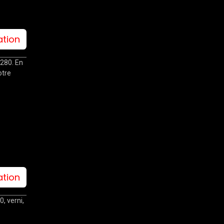
ation
280. En
otre
ation
 verni,