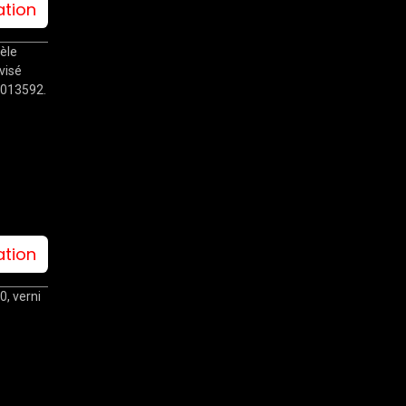
ation
èle
visé
: 013592.
ation
, verni