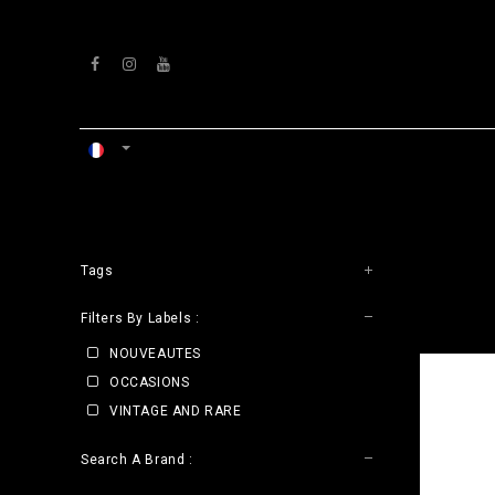
Se rendre au contenu
ACCUEIL
ATELIERS
VENTS
Tags
CLE
Filters By Labels :
NOUVEAUTES
OCCASIONS
VINTAGE AND RARE
Search A Brand :