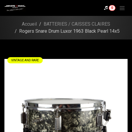
Se rendre au contenu
Shop
0
Rogers Snare Drum
Luxor 1963 Black Pearl
Accueil
BATTERIES / CAISSES CLAIRES
14x5
Rogers Snare Drum Luxor 1963 Black Pearl 14x5
VINTAGE AND RARE