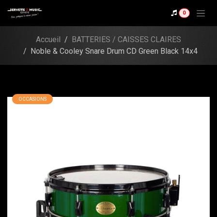
Se rendre au contenu
Shop
0
Noble & Cooley Snare
Drum CD Green Black
Accueil
BATTERIES / CAISSES CLAIRES
14x4
Noble & Cooley Snare Drum CD Green Black 14x4
OCCASIONS