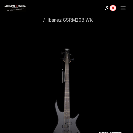
Se rendre au contenu
0
Shop
Ibanez GSRM20B WK