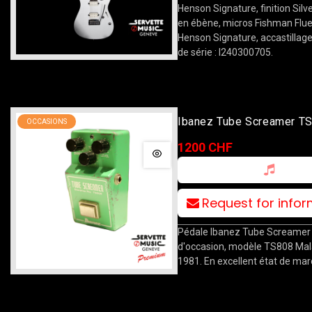
Henson Signature, finition Silv
en ébène, micros Fishman Flu
Henson Signature, accastillage
de série : I240300705.
Ibanez Tube Screamer T
OCCASIONS
Malaysian Chip 1981
1200 CHF
Request for info
Pédale Ibanez Tube Screamer
d'occasion, modèle TS808 Mal
1981. En excellent état de mar