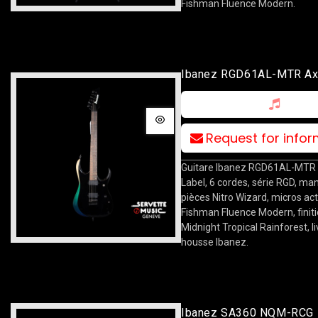
Fishman Fluence Modern.
Ibanez RGD61AL-MTR Ax
Label
Request for info
Guitare Ibanez RGD61AL-MTR
Label, 6 cordes, série RGD, ma
pièces Nitro Wizard, micros act
Fishman Fluence Modern, finit
Midnight Tropical Rainforest, l
housse Ibanez.
Ibanez SA360 NQM-RCG