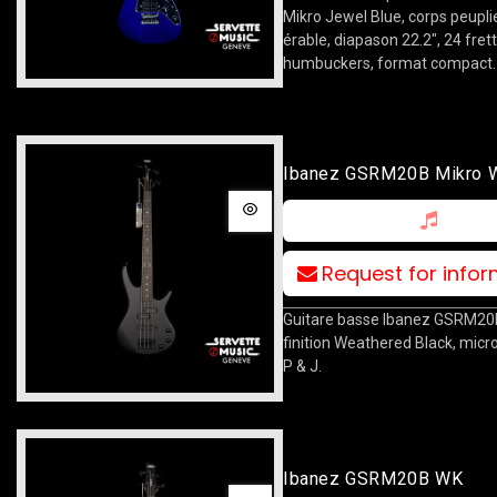
Mikro Jewel Blue, corps peupl
érable, diapason 22.2", 24 fret
humbuckers, format compact.
Ibanez GSRM20B Mikro 
Request for info
Guitare basse Ibanez GSRM20B
finition Weathered Black, mic
P & J.
Ibanez GSRM20B WK