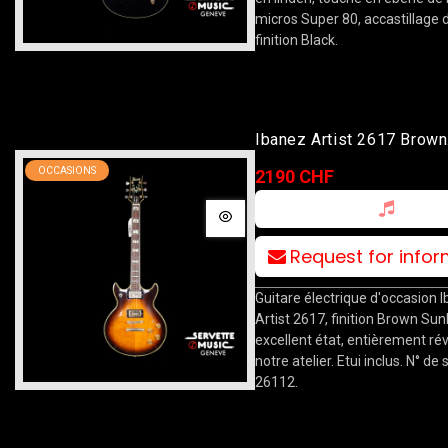
micros Super 80, accastillage 
finition Black.
Ibanez Artist 2617 Brown
Sunburst
OCCASIONS
2190 CHF
Request for info
Guitare électrique d'occasion 
Artist 2617, finition Brown Sun
excellent état, entièrement ré
notre atelier. Etui inclus. N° de s
26112.