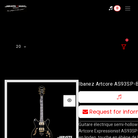
Se rendre au contenu
0
filter
20
Ibanez Artcore AS93SP-
Hollow Body
Request for info
Guitare électrique semi-hollow
Artcore Expressionist AS93SP
en linden, touche en ébène de