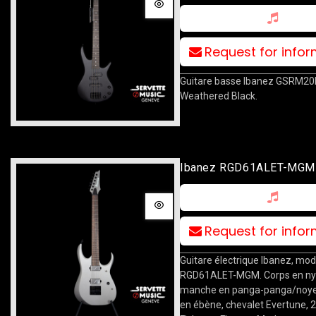
Request for info
Guitare basse Ibanez GSRM20B,
Weathered Black.
Ibanez RGD61ALET-MGM
Request for info
Guitare électrique Ibanez, mod
RGD61ALET-MGM. Corps en ny
manche en panga-panga/noyer
en ébène, chevalet Evertune, 