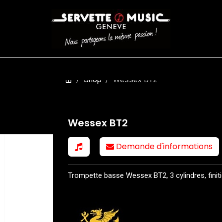
CORDES
BATTERIES
CLAVIERS
EVENEMENTS
ENTREPR
Shop
Wessex BT2
Wessex BT2
Demande d'informations
Trompette basse Wessex BT2, 3 cylindres, finitio