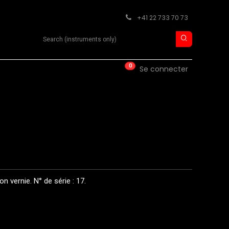
+41 22 733 70 73
Search product
0
ISE
CONTACT
Se connecter
n vernie. N° de série : 17.