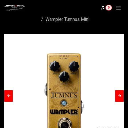
Se rendre au contenu
0
Shop
Wampler Tumnus Mini