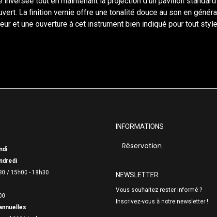
 inversée tout en maintenant la projection d’un pavillon standard
ouvert. La finition vernie offre une tonalité douce au son en géné
 et une ouverture à cet instrument bien indiqué pour tout style
INFORMATIONS
Réservation
ndi
ndredi
30 /
15h00 - 18h30
NEWSLETTER
Vous souhaitez rester informé ?
00
Inscrivez-vous à notre newsletter !
annuelles