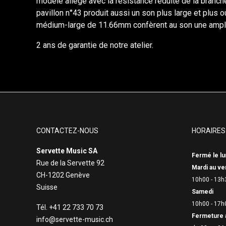
modèle allégé avec la résistance réduite de la branche
pavillon n°43 produit aussi un son plus large et plus 
médium-large de 11.66mm confèrent au son une ampleur
2 ans de garantie de notre atelier.
CONTACTEZ-NOUS
HORAIRES
Servette Music SA
Fermé le lu
Rue de la Servette 92
Mardi au ve
CH-1202 Genève
10h00 - 13h
Suisse
Samedi
10h00 - 17h
Tél. +41 22 733 70 73
Fermeture 
info@servette-music.ch