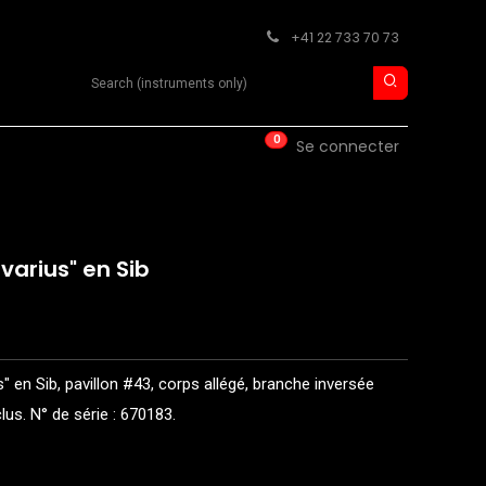
+41 22 733 70 73
Search product
0
ISE
CONTACT
Se connecter
varius" en Sib
en Sib, pavillon #43, corps allégé, branche inversée
lus. N° de série : 670183.