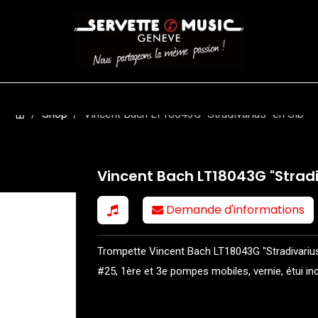
CORDES
BATTERIES
CLAVIERS
EVENEMENTS
ENTREPR
Shop
Vincent Bach LT18043G "Stradivarius" en Sib
Vincent Bach LT18043G "Stradi
Demande d'informations
Trompette Vincent Bach LT18043G "Stradivarius" 
#25, 1ère et 3e pompes mobiles, vernie, étui inc