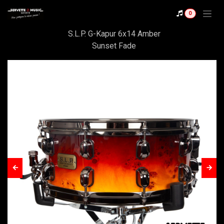
Se rendre au contenu
Shop
0
Tama LGK146-ASF Ltd
S.L.P. G-Kapur 6x14 Amber
Sunset Fade