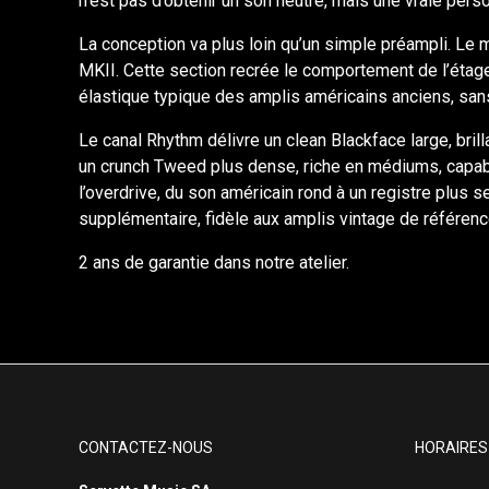
n’est pas d’obtenir un son neutre, mais une vraie perso
La conception va plus loin qu’un simple préampli. Le 
MKII. Cette section recrée le comportement de l’étage
élastique typique des amplis américains anciens, sa
Le canal Rhythm délivre un clean Blackface large, bril
un crunch Tweed plus dense, riche en médiums, capable
l’overdrive, du son américain rond à un registre plus
supplémentaire, fidèle aux amplis vintage de référenc
2 ans de garantie dans notre atelier.
CONTACTEZ-NOUS
HORAIRES