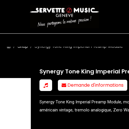
CORDES
BATTERIES
CLAVIERS
EVENEMENTS
ENTREPR
Shop
Synergy Tone King Imperial Preamp Module
Synergy Tone King Imperial 
Demande d'informations
Synergy Tone King Imperial Preamp Module, mod
américain vintage, tremolo analogique, Zero W