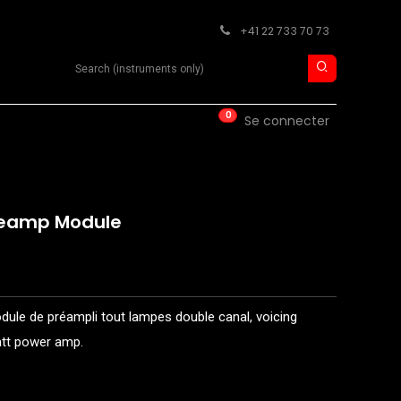
+41 22 733 70 73
Search product
0
ISE
CONTACT
Se connecter
Preamp Module
ule de préampli tout lampes double canal, voicing
att power amp.