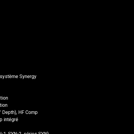
r système Synergy
tion
tion
 / Depth), HF Comp
p intégré
N-1, SYN-2, séries SYN)