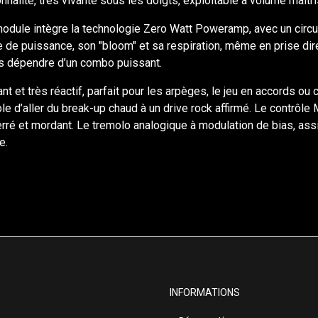
nnalité, très vivante sous les doigts, exploitable à volume maîtri
module intègre la technologie Zero Watt Poweramp, avec un circui
 de puissance, son "bloom" et sa respiration, même en prise direc
ns dépendre d’un combo puissant.
lant et très réactif, parfait pour les arpèges, le jeu en accords 
 d’aller du break-up chaud à un drive rock affirmé. Le contrôle 
 serré et mordant. Le tremolo analogique à modulation de bias, as
e.
INFORMATIONS