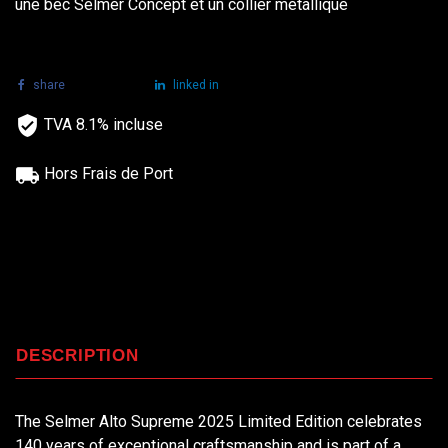
une bec Selmer Concept et un collier métallique
share
tweet
linked in
TVA 8.1% incluse
Hors Frais de Port
DESCRIPTION
The Selmer Alto Supreme 2025 Limited Edition celebrates
140 years of exceptional craftsmanship and is part of a