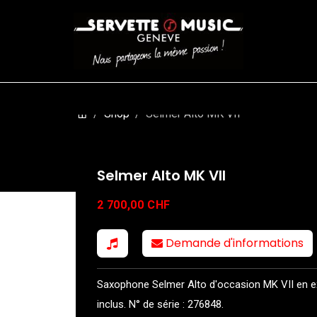
CORDES
BATTERIES
CLAVIERS
EVENEMENTS
ENTREPR
Shop
Selmer Alto MK VII
Selmer Alto MK VII
2 700,00
CHF
Demande d'informations
Saxophone Selmer Alto d'occasion MK VII en exce
inclus. N° de série : 276848.