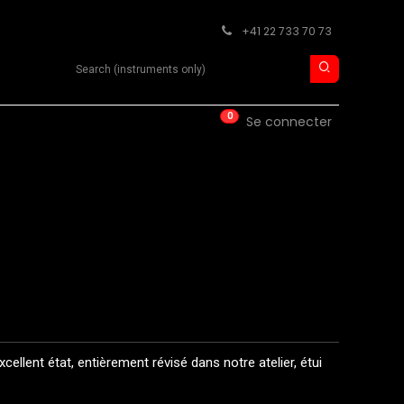
+41 22 733 70 73
Search product
0
ISE
CONTACT
Se connecter
llent état, entièrement révisé dans notre atelier, étui