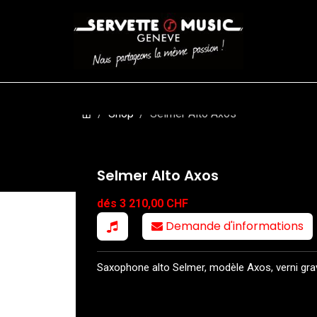
CORDES
BATTERIES
CLAVIERS
EVENEMENTS
ENTREPR
Shop
Selmer Alto Axos
Selmer Alto Axos
dés 3 210,00 CHF
Demande d'informations
Saxophone alto Selmer, modèle Axos, verni gra