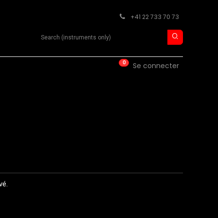
+41 22 733 70 73
Search product
0
ISE
CONTACT
Se connecter
vé.