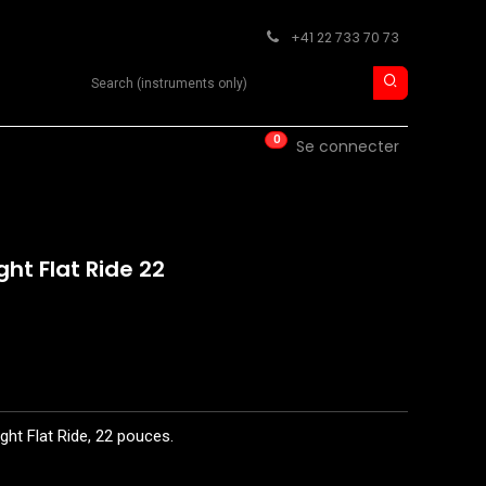
+41 22 733 70 73
Search product
0
ISE
CONTACT
Se connecter
ght Flat Ride 22
ght Flat Ride, 22 pouces.