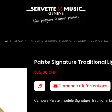
CORDES
BATTERIES
CLAVIERS
EVENEMENTS
ENTREPR
Shop
Paiste Signature Traditional Light Flat Ride 22
Paiste Signature Traditional Li
855,00
CHF
Demande d'informations
Cymbale Paiste, modèle Signature Traditional Li