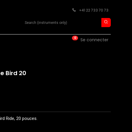
+41 22 733 70 73
Search product
0
ISE
CONTACT
Se connecter
e Bird 20
rd Ride, 20 pouces.