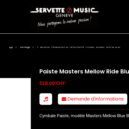
CORDES
BATTERIES
CLAVIERS
EVENEMENTS
ENTREPR
Shop
Paiste Masters Mellow Ride Blue Bird 20
Paiste Masters Mellow Ride Blu
528,00
CHF
Demande d'informations
Cymbale Paiste, modèle Masters Mellow Blue Bi