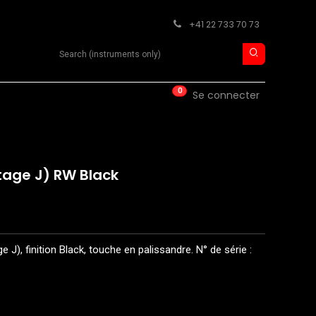
+41 22 733 70 73
Search product
0
ISE
CONTACT
Se connecter
tage J) RW Black
J), finition Black, touche en palissandre. N° de série :