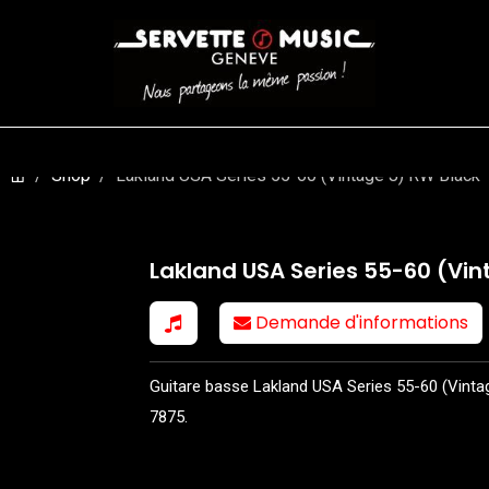
CORDES
BATTERIES
CLAVIERS
EVENEMENTS
ENTREPR
Shop
Lakland USA Series 55-60 (Vintage J) RW Black
Lakland USA Series 55-60 (Vin
Demande d'informations
Guitare basse Lakland USA Series 55-60 (Vintage 
7875.