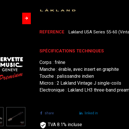
REFERENCE
Lakland USA Series 55-60 (Vint
SPÉCIFICATIONS TECHNIQUES
Corps : frêne
Manche : érable, avec insert en graphite
Touche : palissandre indien
Micros : 2 Lakland Vintage J single-coils
Electronique : Lakland LH3 three-band prea
share
tweet
linked in
TVA 8.1% incluse