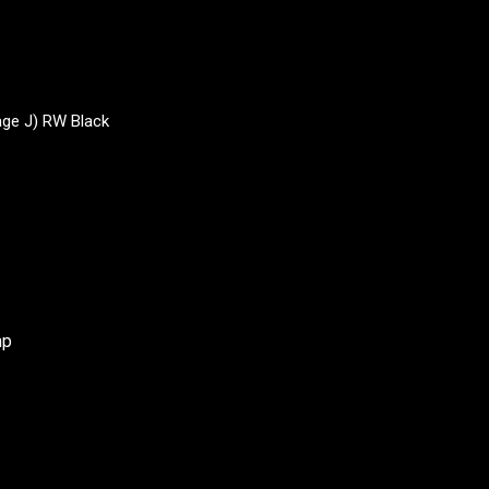
age J) RW Black
mp