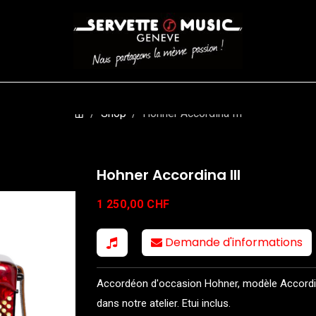
CORDES
BATTERIES
CLAVIERS
EVENEMENTS
ENTREPR
Shop
Hohner Accordina III
Hohner Accordina III
1 250,00
CHF
Demande d'informations
Accordéon d'occasion Hohner, modèle Accordina I
dans notre atelier. Etui inclus.