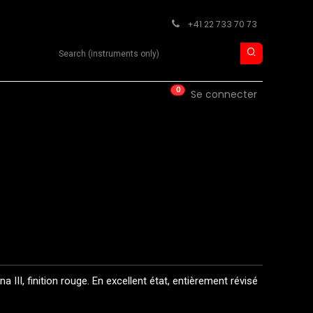
+41 22 733 70 73
Search product
0
ISE
CONTACT
Se connecter
II, finition rouge. En excellent état, entièrement révisé