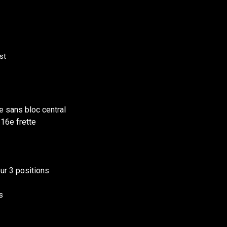
st
e sans bloc central
 16e frette
eur 3 positions
s