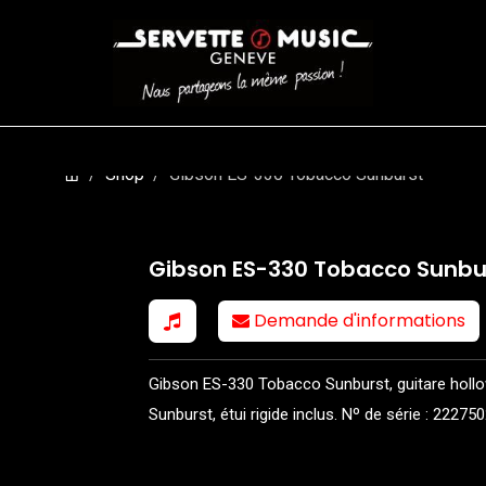
CORDES
BATTERIES
CLAVIERS
EVENEMENTS
ENTREPR
Shop
Gibson ES-330 Tobacco Sunburst
Gibson ES-330 Tobacco Sunbu
Demande d'informations
Gibson ES-330 Tobacco Sunburst, guitare hollo
Sunburst, étui rigide inclus. Nº de série : 22275