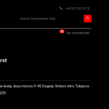
+41 22 733 70 73
Search product
0
ISE
CONTACT
Se connecter
rst
w-body, deux micros P-90 Dogear, finition nitro Tobacco
0229.