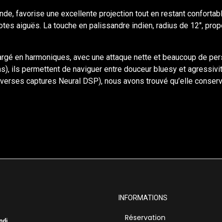
nde, favorise une excellente projection tout en restant confortab
 notes aiguës. La touche en palissandre indien, radius de 12", pr
argé en harmoniques, avec une attaque nette et beaucoup de per
ns), ils permettent de naviguer entre douceur bluesy et agressivit
iverses captures Neural DSP), nous avons trouvé qu’elle conser
INFORMATIONS
Réservation
ndi