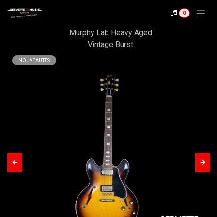
Se rendre au contenu
Shop
0
Gibson CS ES-335 '64
Murphy Lab Heavy Aged
Vintage Burst
NOUVEAUTES