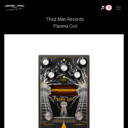
Se rendre au contenu
Shop
0
Gamechanger Audio
Third Man Records
Plasma Coil