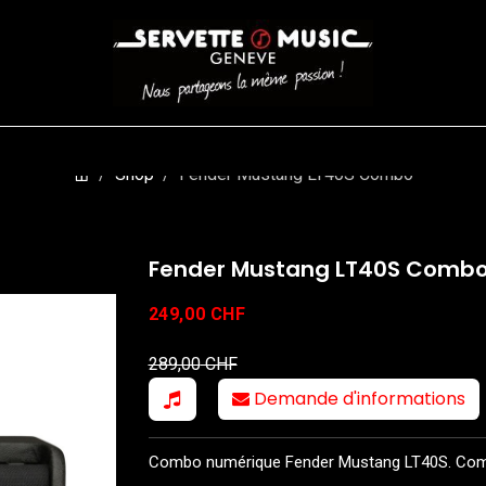
CORDES
BATTERIES
CLAVIERS
EVENEMENTS
ENTREPR
Shop
Fender Mustang LT40S Combo
Fender Mustang LT40S Comb
249,00
CHF
289,00
CHF
Demande d'informations
Combo numérique Fender Mustang LT40S. Combo.