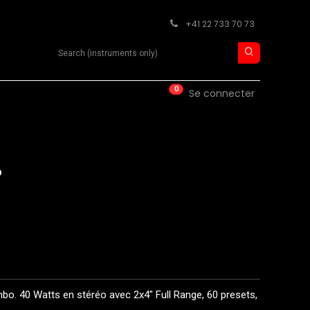
+41 22 733 70 73
Search product
0
ISE
CONTACT
Se connecter
o
 40 Watts en stéréo avec 2x4" Full Range, 60 presets,