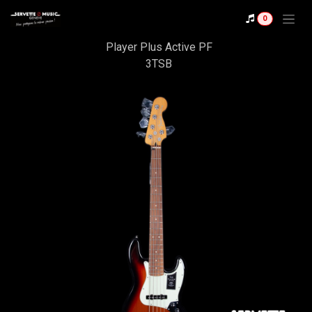
Se rendre au contenu
Shop
0
Fender Jazz Bass V
Player Plus Active PF
3TSB