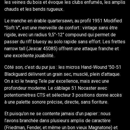
les veines du bois et évoque les clubs enfumés, les amplis
chauds et les bends rugueux.
Le manche en érable quartersawn, au profil 1951 Modified
"Soft V", est une merveille de confort : vintage sans être
rigide, avec un radius 9,5"-12" compound qui permet de
passer du riff bluesy au solo rapide sans effort. Les frettes
narrow tall (Jescar 45085) offrent une attaque franche et
une excellente jouabilité.
Côté son, c’est du pur jus : les micros Hand-Wound '50-51
Blackguard délivrent un grain sec, musclé, plein d’attaque.
On a ici le twang Tele par excellence, mais avec une
profondeur moderne. Le câblage 51 Nocaster avec
potentiomètres CTS et sélecteur 3 positions donne accès
à une palette sonore précise, directe, sans fioriture.
Et puisqu’on ne se contente jamais d’un papier : nous
l’avons branchée dans plusieurs amplis de caractère
(Friedman, Fender, et même un bon vieux Magnatone) et