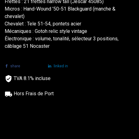
Frettes : 21 frettes narrow tall (Jescar 45085)
Micros : Hand-Wound '50-51 Blackguard (manche &
chevalet)
Chevalet : Tele 51-54, pontets acier
Mécaniques : Gotoh relic style vintage
Électronique : volume, tonalité, sélecteur 3 positions,
câblage 51 Nocaster
share
tweet
linked in
TVA 8.1% incluse
Hors Frais de Port