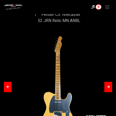
Se rendre au contenu
Shop
0
Fender CS Telecaster
52 JRN Relic MN ANBL