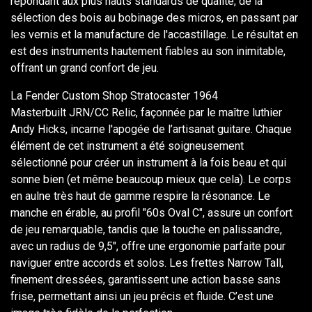
répondant aux plus hauts standards de qualité, de la
sélection des bois au bobinage des micros, en passant par
les vernis et la manufacture de l'accastillage. Le résultat en
est des instruments hautement fiables au son inimitable,
offrant un grand confort de jeu.
La Fender Custom Shop Stratocaster 1964
Masterbuilt JRN/CC Relic, façonnée par le maître luthier
Andy Hicks, incarne l'apogée de l’artisanat guitare. Chaque
élément de cet instrument a été soigneusement
sélectionné pour créer un instrument à la fois beau et qui
sonne bien (et même beaucoup mieux que cela). Le corps
en aulne très haut de gamme respire la résonance. Le
manche en érable, au profil "60s Oval C", assure un confort
de jeu remarquable, tandis que la touche en palissandre,
avec un radius de 9,5", offre une ergonomie parfaite pour
naviguer entre accords et solos. Les frettes Narrow Tall,
finement dressées, garantissent une action basse sans
frise, permettant ainsi un jeu précis et fluide. C’est une