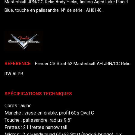
Masterbuilt JRN/CC Relic Andy Hicks, finition Aged Lake Placid
Blue, touche en palissandre. N° de série : AH0140.
REFERENCE
Fender CS Strat 62 Masterbuilt AH JRN/CC Relic
RW ALPB
SPÉCIFICATIONS TECHNIQUES
Corps : aulne
Manche : vissé en érable, profil 60s Oval C
Touche : palissandre, radius 9.5"
Frettes : 21 frettes narrow tall
Micros : 2 x Handwound 60/63 Strat (neck & bridge), 1 x