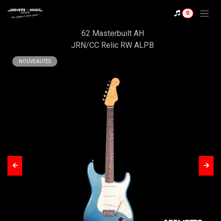
Se rendre au contenu
Shop
0
Fender CS Stratocaster
62 Masterbuilt AH
JRN/CC Relic RW ALPB
NOUVEAUTES