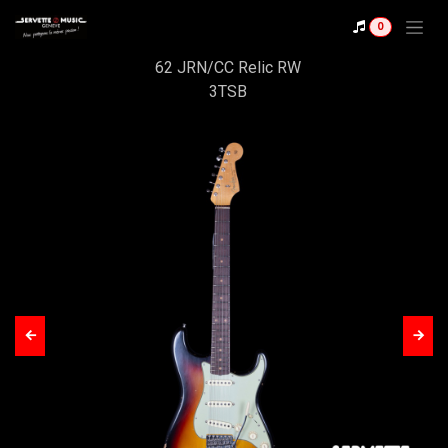
Se rendre au contenu
Shop
0
Fender CS Stratocaster
62 JRN/CC Relic RW
3TSB