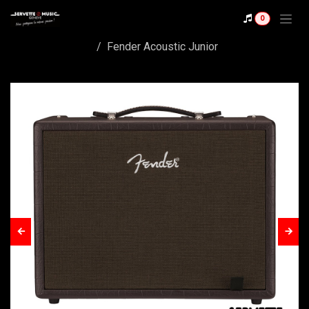
Se rendre au contenu
0
Shop
Fender Acoustic Junior