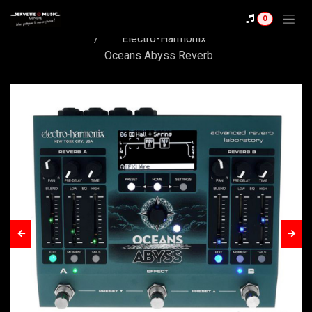
Se rendre au contenu
Shop
0
Electro-Harmonix
Oceans Abyss Reverb