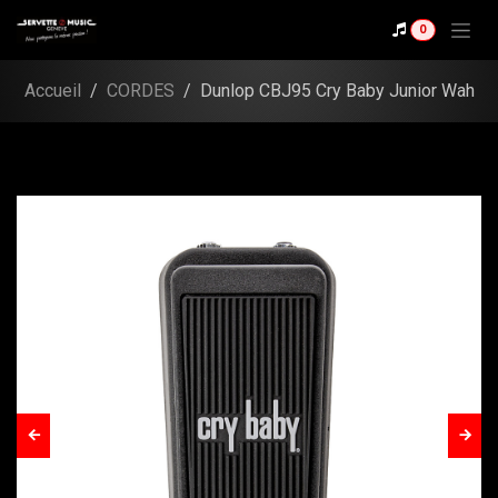
Se rendre au contenu
Shop
0
Dunlop CBJ95 Cry Baby
Junior Wah
Accueil
CORDES
Dunlop CBJ95 Cry Baby Junior Wah