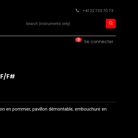
+41 22 733 70 73
Search product
0
ISE
CONTACT
Se connecter
 F/F#
on en pommier, pavillon démontable, embouchure en