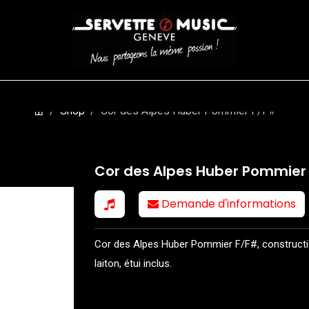
CORDES
BATTERIES
CLAVIERS
EVENEMENTS
ENTREPR
Shop
Cor des Alpes Huber Pommier F/F#
Cor des Alpes Huber Pommier
Demande d'informations
Cor des Alpes Huber Pommier F/F#, constructi
laiton, étui inclus.