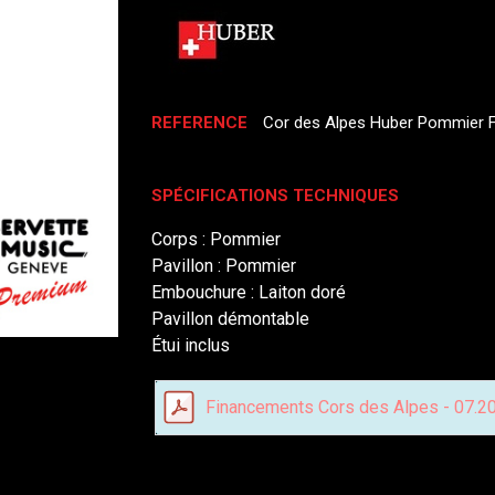
REFERENCE
Cor des Alpes Huber Pommier 
SPÉCIFICATIONS TECHNIQUES
Corps : Pommier
Pavillon : Pommier
Embouchure : Laiton doré
Pavillon démontable
Étui inclus
Financements Cors des Alpes - 07.2