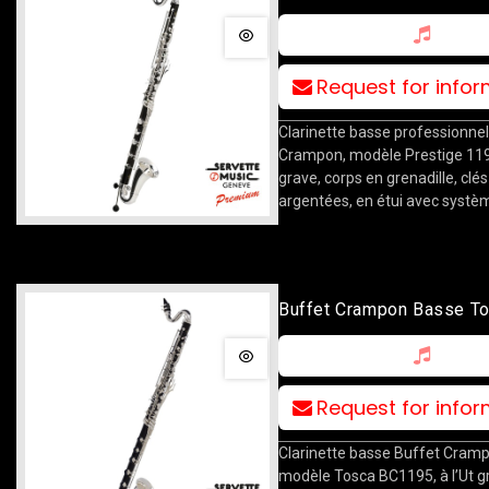
1193 À L'Ut Grave
Request for info
Clarinette basse professionnel
Crampon, modèle Prestige 1193
grave, corps en grenadille, clés
argentées, en étui avec systèm
Buffet Crampon Basse T
L'Ut Grave
Request for info
Clarinette basse Buffet Cram
modèle Tosca BC1195, à l’Ut g