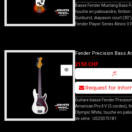
Basse Fender Mustang Bass PJ 
touche en palissandre, finition
Sunburst, diapason court (30")
Fender Player Series Alnico V 
Fender Precision Bass Am
V RW OWT
2150 CHF
Request for info
Guitare basse Fender Precisio
American Pro II V (5 cordes), fi
Olympic White, touche en palis
de série : US23075181.