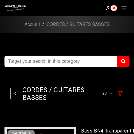
Se rendre au contenu
0
Accueil
CORDES / GUITARES BASSES
CORDES / GUITARES
20
BASSES
F-Bass BN4 Transparent
NOUVEAUTES