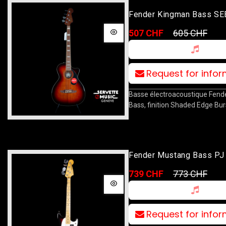
Fender Kingman Bass SE
507 CHF
605 CHF
Request for info
Basse électroacoustique Fen
Bass, finition Shaded Edge Bur
Fender Mustang Bass PJ 
MN 3TS
739 CHF
773 CHF
Request for info