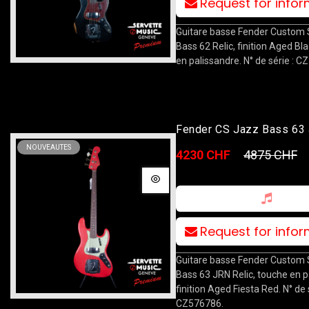
Request for info
Guitare basse Fender Custom
Bass 62 Relic, finition Aged Bl
en palissandre. N° de série : 
Fender CS Jazz Bass 63
Relic RW AFRD
NOUVEAUTES
4230 CHF
4875 CHF
Request for info
Guitare basse Fender Custom
Bass 63 JRN Relic, touche en p
finition Aged Fiesta Red. N° de s
CZ576786.