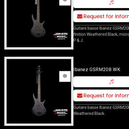
Request for info
Guitare basse Ibanez GSRM20B
finition Weathered Black, mic
P & J.
Ibanez GSRM20B WK
Request for info
Guitare basse Ibanez GSRM20B,
Weathered Black.