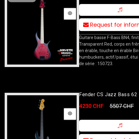
Request for info
Guitare basse F-Bass BN4, finit
Transparent Red, corps en fr
en érable, touche en érable Bi
humbuckers, actif/passif, étui 
de série : 150723.
Fender CS Jazz Bass 62 
ABLK
4230 CHF
5507 CHF