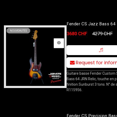
Fender CS Jazz Bass 64
Relic RW 3TSB
NOUVEAUTES
3680 CHF
4279 CHF
Request for info
Guitare basse Fender Custom
Bass 64 JRN Relic, touche en p
finition Sunburst 3 tons. N° de s
R115956.
Fender CS Precision Bas