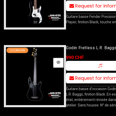
Request for info
Guitare basse Fender Precisio
Player, finition Black, touche e
Godin Fretless L.R. Bagg
OCCASIONS
990 CHF
Request for info
Guitare basse d'occasion Godin
L.R. Baggs, finition Black. En ex
état, entièrement révisée dans
atelier. Sans housse. N° de séri