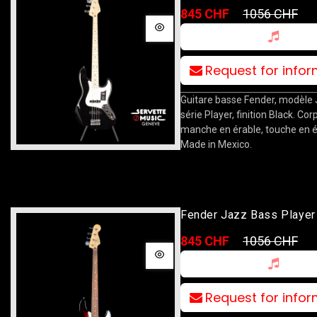
845 CHF
1056 CHF
Request for info
Guitare basse Fender, modèle 
série Player, finition Black. Cor
manche en érable, touche en é
Made in Mexico.
Fender Jazz Bass Playe
845 CHF
1056 CHF
Request for info