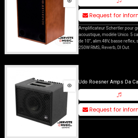
Request for info
Amplificateur Schertler pour g
acoustique, modèle Unico. 5 c
de 10’’, alim.48V, basse reflex, 
250W RMS, Reverb, DI Out.
Udo Roesner Amps Da C
Request for info