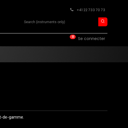
+41 22 733 70 73
Search product
0
ISE
CONTACT
Se connecter
aut-de-gamme.