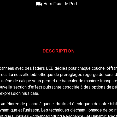
Hors Frais de Port
DESCRIPTION
anneau avec des faders LED dédiés pour chaque couche, offrant 
rect. La nouvelle bibliothèque de préréglages regorge de sons de
 La scène de calque vous permet de basculer de manière transpar
uvelle section d'effets puissante associée à des options de péda
'expression musicale.
n améliorée de pianos à queue, droits et électriques de notre b
ynamique et l'unisson. Les techniques d'échantillonnage de point
istiques uniques «Advanced String Resonance» et Dynamic Pedal 