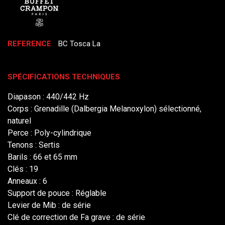
REFERENCE
BC Tosca La
SPÉCIFICATIONS TECHNIQUES
Diapason :
440/442 Hz
Corps :
Grenadille (Dalbergia Melanoxylon) sélectionné,
naturel
Perce :
Poly-cylindrique
Tenons :
Sertis
Barils :
66 et 65 mm
Clés :
19
Anneaux :
6
Support de pouce :
Réglable
Levier de Mib : d
e série
Clé de correction de Fa grave : d
e série