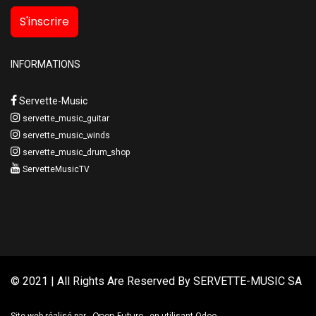
S'inscrire
INFORMATIONS
Servette-Music
servette_music_guitar
servette_music_winds
servette_music_drum_shop
ServetteMusicTV
© 2021 | All Rights Are Reserved By
SERVETTE-MUSIC SA
Open Future
Site web réalisé par
en utilisant Odoo