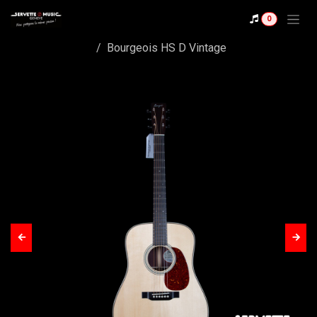
Se rendre au contenu
0
Shop
Bourgeois HS D Vintage