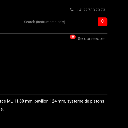
+41 22 733 70 73
Search product
0
ISE
CONTACT
Se connecter
erce ML 11,68 mm, pavillon 124 mm, système de pistons
e.