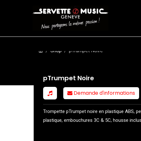
CORDES
BATTERIES
CLAVIERS
EVENEMENTS
ENTREPR
Shop
pTrumpet Noire
pTrumpet Noire
Demande d'informations
Trompette pTrumpet noire en plastique ABS, p
plastique, embouchures 3C & 5C, housse inclus