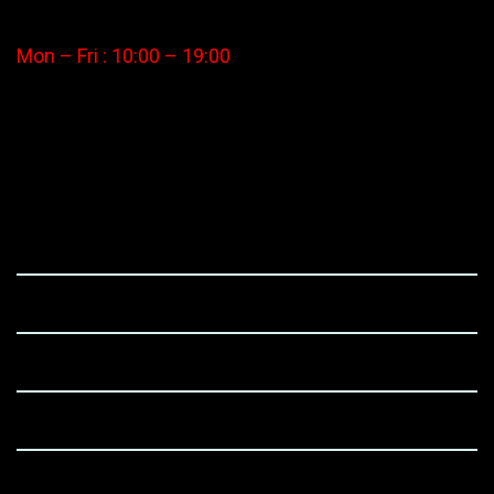
Mon – Fri : 10:00 – 19:00
250 Executive Park Blvd, Suite 3400
San Francisco, 94134