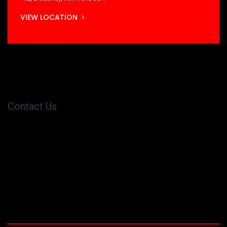
VIEW LOCATION
Contact Us
Contact us about anything related to our services. We'll get
back to you as soon as possible.
+1 (650) 691-3277
info@bizople.com