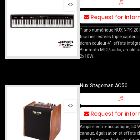
Request for info
Piano numérique NUX NPK-20 B
touches lestées triple capteur,
écran couleur 4", effets intégr
Bluetooth MIDI/audio, amplific
2x10W.
Nux Stageman AC50
Request for info
Ampli électro-acoustique, 50 W
canaux, égalisation et effets c
reverb indépendants, haut-par