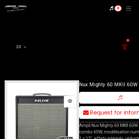
Se rendre au contenu
0
filter
20
Nux Mighty 60 MKII 60
Request for info
Ampli Nux Mighty 60 MKII 60W
combo 60W, modélisation num
1 x 12", effets intégrés, réduc