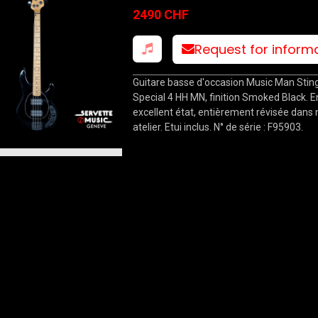
Smoked Black
2490 CHF
Request for inform
Guitare basse d'occasion Music Man Stin
Special 4 HH MN, finition Smoked Black. E
excellent état, entièrement révisée dans 
atelier. Etui inclus. N° de série : F95903.