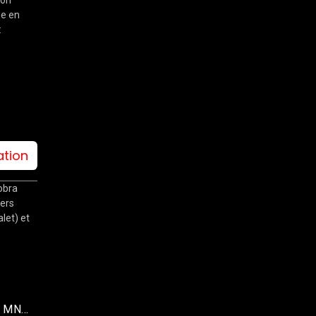
he en
:
ation
obra
kers
let) et
H MN