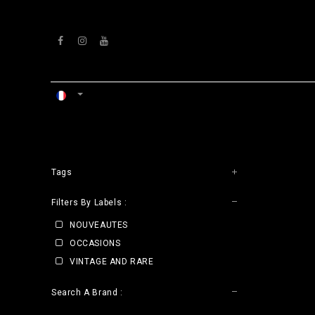
Se rendre au contenu
ACCUEIL
ATELIERS
VENTS
Tags
CLE
Filters By Labels :
NOUVEAUTES
OCCASIONS
VINTAGE AND RARE
Search A Brand :