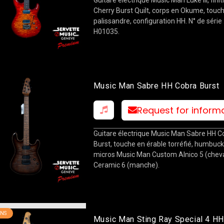
Cherry Burst Quilt, corps en Okume, touc
palissandre, configuration HH. N° de série 
H01035.
Music Man Sabre HH Cobra Burst
Request for inform
Guitare électrique Music Man Sabre HH C
Burst, touche en érable torréfié, humbuc
micros Music Man Custom Alnico 5 (cheva
Ceramic 6 (manche).
NS
Music Man Sting Ray Special 4 H