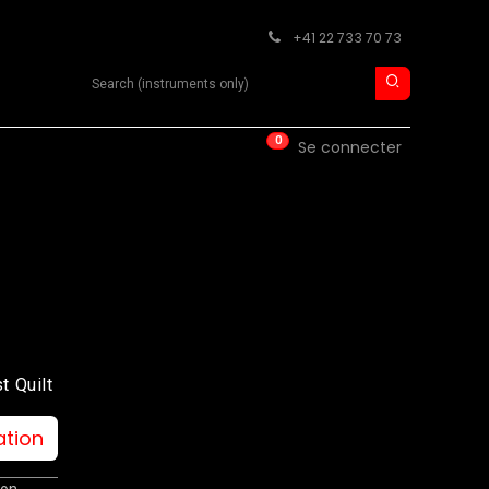
+41 22 733 70 73
Search product
0
ISE
CONTACT
Se connecter
t Quilt
ation
ion