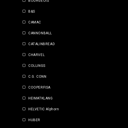
BOURGEOIS
B&S
CAMAC
CANNONBALL
CATALINBREAD
CHARVEL
COLLINGS
C.G. CONN
COOPERFISA
HEIMATKLANG
HELVETIC Alphorn
HUBER