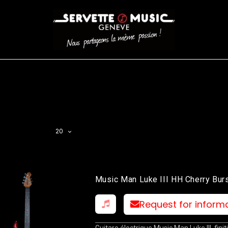
CORDES
BATTERIES
CLAVIERS
EVENEMENTS
ENTREPR
AR FILTER
20
Music Man Luke III HH Cherry Burs
Request for inform
Guitare électrique Music Man Luke III, finit