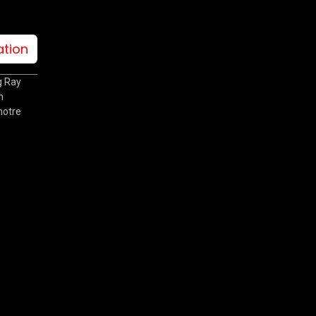
ation
g Ray
n
notre