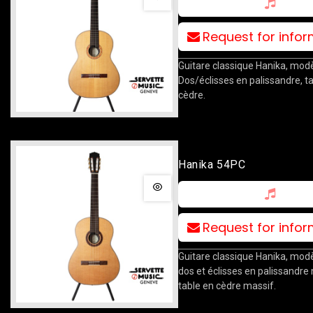
Request for info
Guitare classique Hanika, mod
Dos/éclisses en palissandre, t
cèdre.
Hanika 54PC
Request for info
Guitare classique Hanika, mod
dos et éclisses en palissandre
table en cèdre massif.