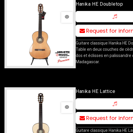
Hanika HE Doubletop
Request for info
Guitare classique Hanika HE D
Table en deux couches de cèdr
dos et éclisses en palissandre
Madagascar.
Hanika HE Lattice
Request for info
Guitare classique Hanika HE Lat