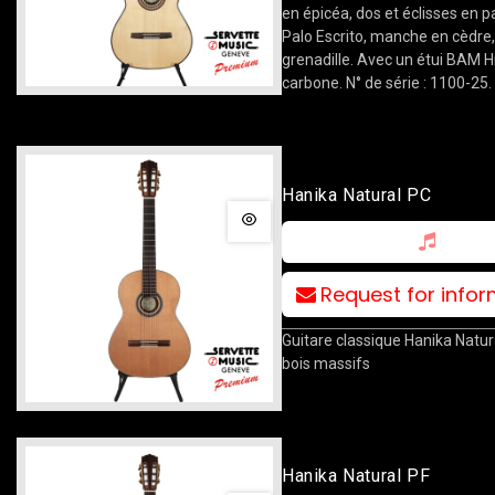
en épicéa, dos et éclisses en p
Palo Escrito, manche en cèdre
grenadille. Avec un étui BAM 
carbone. N° de série : 1100-25.
Hanika Natural PC
Request for info
Guitare classique Hanika Natur
bois massifs
Hanika Natural PF