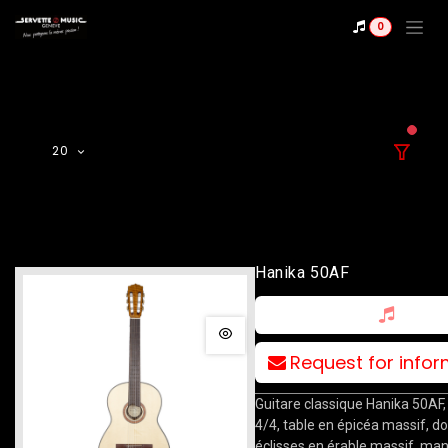
Se rendre au contenu
0
filter
20
Hanika 50AF
Request for info
Guitare classique Hanika 50AF
4/4, table en épicéa massif, do
éclisses en érable massif, m