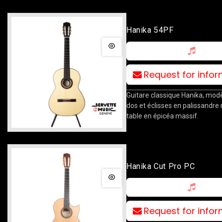
Hanika 54PF
Request for info
Guitare classique Hanika, modè
dos et éclisses en palissandre
table en épicéa massif.
Hanika Cut Pro PC
Request for info