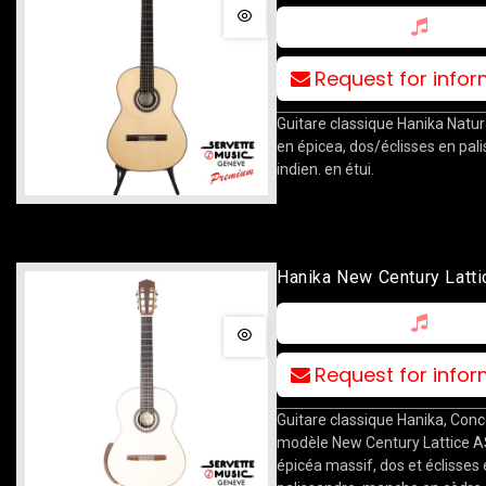
Request for info
Guitare classique Hanika Natura
en épicea, dos/éclisses en pal
indien. en étui.
Hanika New Century Latti
Request for info
Guitare classique Hanika, Conce
modèle New Century Lattice A
épicéa massif, dos et éclisses