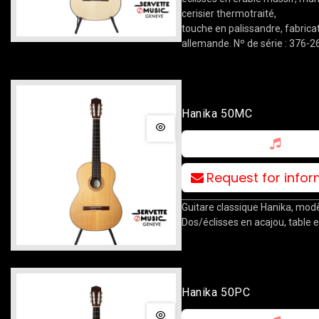
cerisier thermotraité,
touche en palissandre, fabrica
allemande. Nº de série : 376-26
Hanika 50MC
Request for info
Guitare classique Hanika, mod
Dos/éclisses en acajou, table 
Hanika 50PC