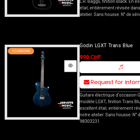
L.R. Baggs, finition Black. En ex
état, entièrement révisée dans
atelier. Sans housse. N° de séri
Godin LGXT Trans Blue
OCCASIONS
990 CHF
Request for info
Guitare électrique d'occasion G
modèle LGXT, finition Trans Bl
excellent état, entièrement ré
notre atelier. Sans housse. N° d
98303231.