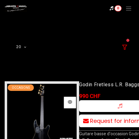
Se rendre au contenu
0
filter
20
Godin Fretless L.R. Bagg
OCCASIONS
990 CHF
Request for info
Guitare basse d'occasion Godin