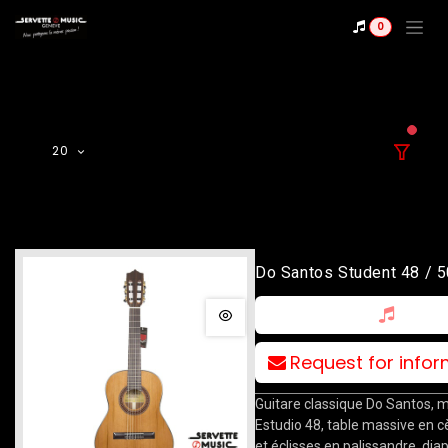
Se rendre au contenu
0
filter
20
Do Santos Student 48 / 5
Request for info
Guitare classique Do Santos, 
Estudio 48, table massive en c
et éclisses en palissandre, di